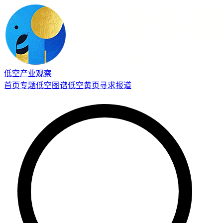
低空产业观察
首页
专题
低空图谱
低空黄页
寻求报道