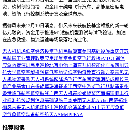
资，玖树创投领投，资金用于纯电飞行汽车、高能量密度电
池、智能飞行控制系统研发及全球布局。
据御风未来12月19日消息，御风未来获航投基金领投的新一轮
亿元融资，资金用于推进M1适航机型测试与试飞验证，加速
在应急救援、物流运输等场景落地商业化。
无人机
机场
低空经济
投资
飞机
民航
湖南
美国
基础设施
重庆
江苏
民航局
工业
管理
政策
应用场景
资金
低空飞行
救援
eVTOL
通信
应急救援
深圳
民用
巡检
北京
电池
上海
直升机
智能化
广东
四川
导
航
大学
低空空域
投融资
低空旅游
低空物流
教育
行动方案
意见
无
人机物流
采购
无人机系统
起降场
飞行汽车
固定翼
消防
成都
长三
角
产业基金
山东
多旋翼
珠海
征求
江西
空中游览
飞行器制造
贵州
香港
峰飞航空
低空航线
广西
无人机巡检
螺旋桨
河南
福建
顺丰
行
业标准
航线规划
信息基础设施
日本
美团无人机
Archer
西藏
郑州
御风未来
无人机机场
城市巡检
机会清单
北斗
AI
十五五
应急
低
空气象
低空装备
航空航天
AAM
eIPP
FAA
推荐阅读