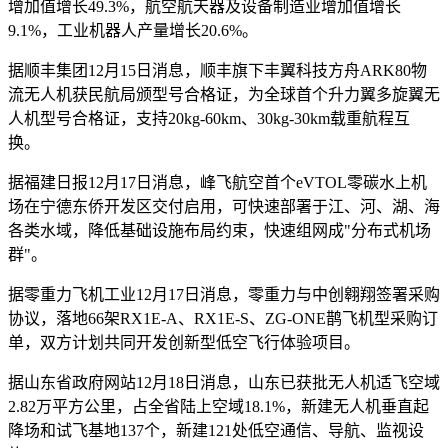
增加值增长49.3%，航空航天器及设备制造业增加值增长
9.1%，工业机器人产量增长20.6%。
据顺丰集团12月15日消息，顺丰旗下丰翼科技方舟ARK80物
流无人机获民航局颁型号合格证，为全球首个升力翼多旋翼无
人机型号合格证，支持20kg-60km、30kg-30km载重航程互
换。
据福建日报12月17日消息，峰飞航空首个eVTOL零碳水上机
场在宁德东侨开发区交付启用，可快速部署于江、河、湖、海
各类水域，降低基础设施布局约束，快速组网成"分布式机场
群"。
据零重力飞机工业12月17日消息，零重力与中创翱翔签署采购
协议，落地66架RX1E-A、RX1E-S、ZG-ONE鹊飞机型采购订
单，双方计划共同开发创新型低空飞行体验项目。
据山东省政府网站12月18日消息，山东已获批无人机适飞空域
2.82万平方公里，占全省陆上空域18.1%，新建无人机垂直起
降场和试飞基地137个，新建121处低空通信、导航、监视设