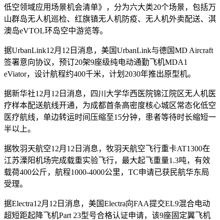
低空领域应用场景机会清单》，分为六大类20个场景，包括万
山群岛无人机巡检、红旗镇无人机防疫、无人机外卖配送、淇
澳岛eVTOL环岛空中游览等。
据UrbanLink12月12日消息，美国UrbanLink与德国MD Aircraft
签署意向协议，预订20架9座级纯电动通勤飞机MDA1
eViator，设计航程约400千米，计划2030年推出原型机。
据新华社12月12日消息，四川大学华西医院锦江院区无人机医
疗样本配送航线开通，为成都首条高密度核心城区常态化低空
医疗航线，单边转运时间压缩至15分钟，患者等待时长缩短一
半以上。
据牧羽天航空12月12日消息，牧羽天航空飞行重卡AT1300在
江苏溧阳机场完成载重实验飞行，最大起飞重量1.3吨，有效
载荷400公斤，航程1000-4000公里，TC申请已获民航华东局
受理。
据Electra12月12日消息，美国Electra向FAA提交EL9混合电动
超短距起降飞机Part 23型号合格认证申请，该9座固定翼飞机