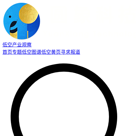
低空产业观察
首页
专题
低空图谱
低空黄页
寻求报道