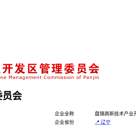
委员会
企业全称
盘锦高新技术产业
企业省份
📍 辽宁