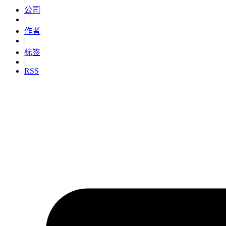
公司
|
作者
|
标签
|
RSS