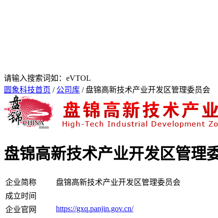
请输入搜索词如：eVTOL
圆象科技首页
/
公司库
/ 盘锦高新技术产业开发区管理委员会
盘锦高新技术产业开发区管理
企业简称
盘锦高新技术产业开发区管理委员会
成立时间
https://gxq.panjin.gov.cn/
企业官网