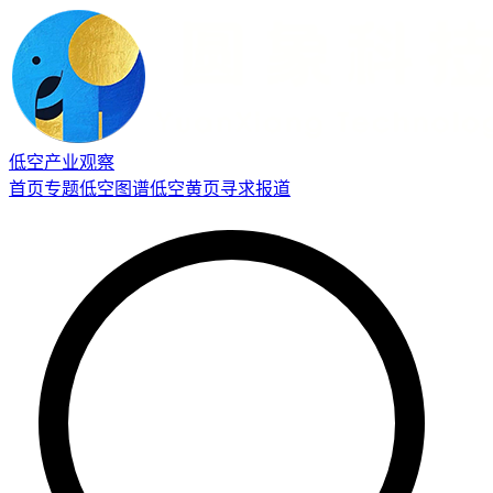
低空产业观察
首页
专题
低空图谱
低空黄页
寻求报道