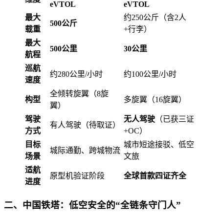
eVTOL
eVTOL
最大
约250公斤（含2人
500公斤
载重
+行李）
最大
500公里
30公里
航程
巡航
约280公里/小时
约100公里/小时
速度
全倾转旋翼（8旋
构型
多旋翼（16旋翼）
翼）
驾驶
无人驾驶
（已获三证
有人驾驶（待取证）
方式
+OC）
目标
城市短途接驳、低空
城际通勤、跨城物流
场景
文旅
适航
原型机验证阶段
全球首款四证齐全
进度
二、中国铁塔：低空安全的“全链条守门人”