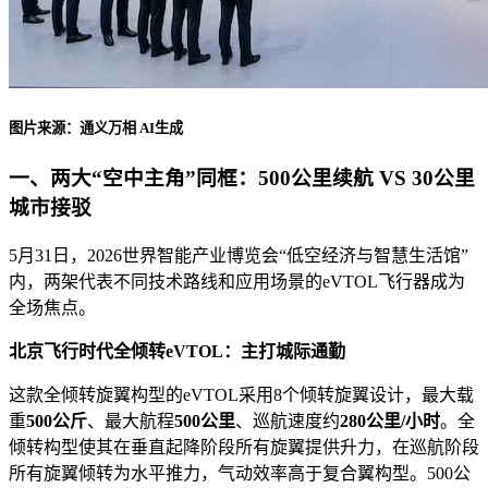
图片来源：通义万相 AI生成
一、两大“空中主角”同框：500公里续航 VS 30公里
城市接驳
5月31日，2026世界智能产业博览会“低空经济与智慧生活馆”
内，两架代表不同技术路线和应用场景的eVTOL飞行器成为
全场焦点。
北京飞行时代全倾转eVTOL：主打城际通勤
这款全倾转旋翼构型的eVTOL采用8个倾转旋翼设计，最大载
重
500公斤
、最大航程
500公里
、巡航速度约
280公里/小时
。全
倾转构型使其在垂直起降阶段所有旋翼提供升力，在巡航阶段
所有旋翼倾转为水平推力，气动效率高于复合翼构型。500公