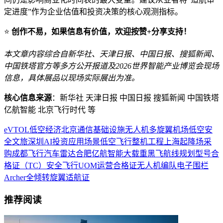
定进度”作为企业估值和投资决策的核心观测指标。
⭐
创作不易，如果信息有价值，欢迎按赞+分享支持！
本文章内容综合自新华社、天津日报、中国日报、搜狐新闻、
中国铁塔官方等多方公开报道及2026世界智能产业博览会现场
信息，具体展品以现场实际展出为准。
核心信息来源
：新华社 天津日报 中国日报 搜狐新闻 中国铁塔
亿航智能 北京飞行时代 等
eVTOL
低空经济
北京
通信
基础设施
无人机
多旋翼
机场
低空安
全
文旅
深圳
AI
投资
应用场景
低空飞行
整机
工程
上海
起降场
采
购
成都
飞行汽车
雷达
合肥
亿航智能
大载重
黑飞
航线规划
型号合
格证（TC）
安全飞行
UOM
运营合格证
无人机编队
电子围栏
Archer
全倾转旋翼
适航证
推荐阅读