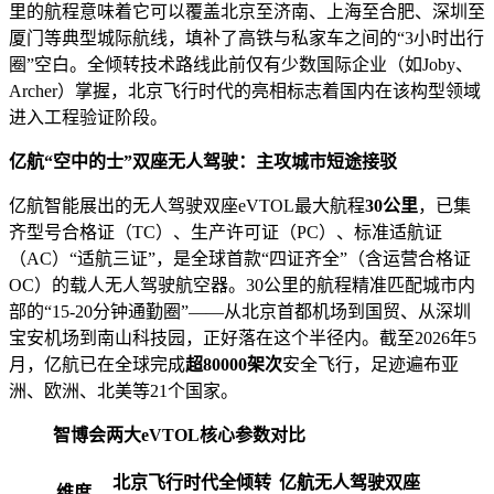
里的航程意味着它可以覆盖北京至济南、上海至合肥、深圳至
厦门等典型城际航线，填补了高铁与私家车之间的“3小时出行
圈”空白。全倾转技术路线此前仅有少数国际企业（如Joby、
Archer）掌握，北京飞行时代的亮相标志着国内在该构型领域
进入工程验证阶段。
亿航“空中的士”双座无人驾驶：主攻城市短途接驳
亿航智能展出的无人驾驶双座eVTOL最大航程
30公里
，已集
齐型号合格证（TC）、生产许可证（PC）、标准适航证
（AC）“适航三证”，是全球首款“四证齐全”（含运营合格证
OC）的载人无人驾驶航空器。30公里的航程精准匹配城市内
部的“15-20分钟通勤圈”——从北京首都机场到国贸、从深圳
宝安机场到南山科技园，正好落在这个半径内。截至2026年5
月，亿航已在全球完成
超80000架次
安全飞行，足迹遍布亚
洲、欧洲、北美等21个国家。
智博会两大eVTOL核心参数对比
北京飞行时代全倾转
亿航无人驾驶双座
维度