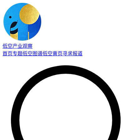
低空产业观察
首页
专题
低空图谱
低空黄页
寻求报道