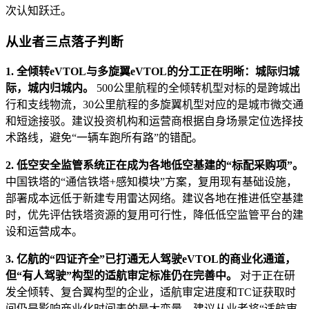
次认知跃迁。
从业者三点落子判断
1. 全倾转eVTOL与多旋翼eVTOL的分工正在明晰：城际归城
际，城内归城内。
500公里航程的全倾转机型对标的是跨城出
行和支线物流，30公里航程的多旋翼机型对应的是城市微交通
和短途接驳。建议投资机构和运营商根据自身场景定位选择技
术路线，避免“一辆车跑所有路”的错配。
2. 低空安全监管系统正在成为各地低空基建的“标配采购项”。
中国铁塔的“通信铁塔+感知模块”方案，复用现有基础设施，
部署成本远低于新建专用雷达网络。建议各地在推进低空基建
时，优先评估铁塔资源的复用可行性，降低低空监管平台的建
设和运营成本。
3. 亿航的“四证齐全”已打通无人驾驶eVTOL的商业化通道，
但“有人驾驶”构型的适航审定标准仍在完善中。
对于正在研
发全倾转、复合翼构型的企业，适航审定进度和TC证获取时
间仍是影响商业化时间表的最大变量。建议从业者将“适航审