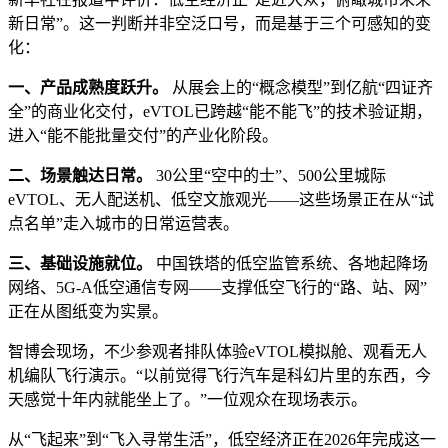
新日常”。这一判断并非空泛口号，而是基于三个可感知的变
化：
一、产品成熟度跃升。
从展会上的“概念模型”到亿航“四证齐
全”的商业化交付，eVTOL已跨越“能不能飞”的技术验证期，
进入“能不能批量交付”的产业化阶段。
二、场景触达日常。
30公里“空中的士”、500公里城际
eVTOL、无人配送机、低空文旅观光——这些场景正在从“试
点名单”走入城市的日常运营表。
三、基础设施就位。
中国铁塔的低空监管系统、各地起降场
网络、5G-A低空通信专网——支撑低空飞行的“路、站、网”
正在从图纸变为实景。
智博会现场，不少参观者排队体验eVTOL模拟舱、观看无人
机编队飞行演示。“以前觉得飞行汽车是科幻片里的东西，今
天感觉十年内就能坐上了。”一位观众在现场表示。
从“飞起来”到“飞入寻常生活”，低空经济正在2026年完成这一