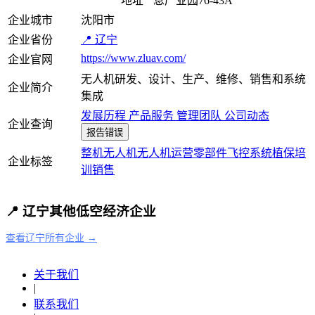
地址
息产业园76-43A
企业城市
沈阳市
企业省份
📍 辽宁
https://www.zluav.com/
企业官网
无人机研发、设计、生产、维修、销售和系统
企业简介
集成
发展历程
产品服务
管理团队
公司动态
企业查询
报告错误
整机
无人机
无人机运营
零部件
飞控系统
植保
培
企业标签
训
销售
📍 辽宁其他低空经济企业
查看辽宁所有企业 →
关于我们
|
联系我们