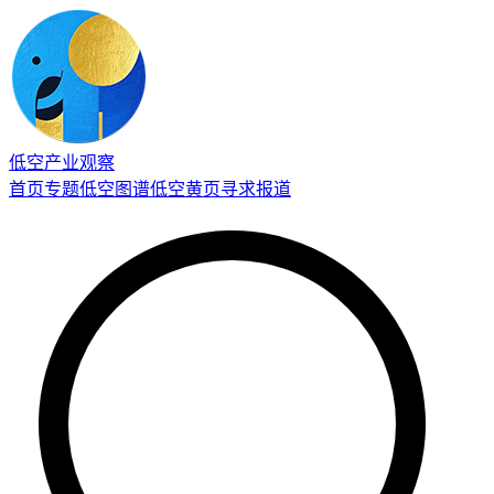
低空产业观察
首页
专题
低空图谱
低空黄页
寻求报道