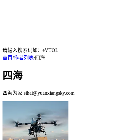
请输入搜索词如：eVTOL
首页
/
作者列表
/
四海
四海
四海为家 sihai@yuanxiangsky.com