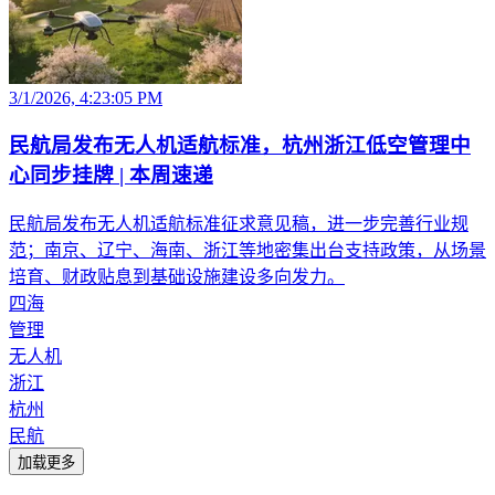
3/1/2026, 4:23:05 PM
民航局发布无人机适航标准，杭州浙江低空管理中
心同步挂牌 | 本周速递
民航局发布无人机适航标准征求意见稿，进一步完善行业规
范；南京、辽宁、海南、浙江等地密集出台支持政策，从场景
培育、财政贴息到基础设施建设多向发力。
四海
管理
无人机
浙江
杭州
民航
加载更多