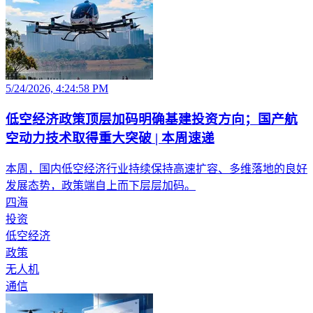
5/24/2026, 4:24:58 PM
低空经济政策顶层加码明确基建投资方向；国产航
空动力技术取得重大突破 | 本周速递
本周，国内低空经济行业持续保持高速扩容、多维落地的良好
发展态势，政策端自上而下层层加码。
四海
投资
低空经济
政策
无人机
通信