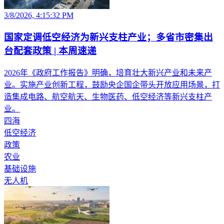
3/8/2026, 4:15:32 PM
国家定调低空经济为新兴支柱产业；多省市密集出
台配套政策 | 本周速递
2026年《政府工作报告》明确，培育壮大新兴产业和未来产
业。实施产业创新工程，鼓励央企国企带头开放应用场景，打
造集成电路、航空航天、生物医药、低空经济等新兴支柱产
业。
四海
低空经济
政策
农业
基础设施
无人机