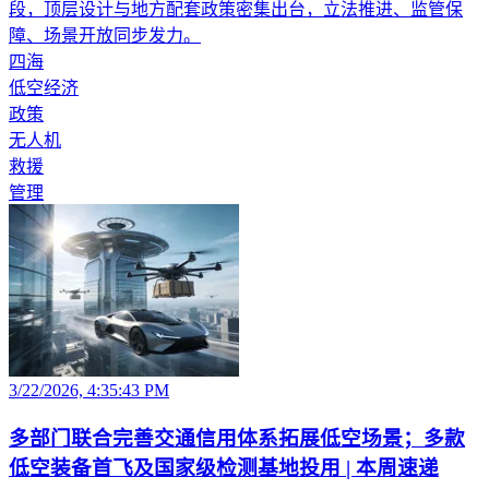
段，顶层设计与地方配套政策密集出台，立法推进、监管保
障、场景开放同步发力。
四海
低空经济
政策
无人机
救援
管理
3/22/2026, 4:35:43 PM
多部门联合完善交通信用体系拓展低空场景；多款
低空装备首飞及国家级检测基地投用 | 本周速递