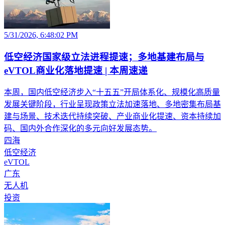
5/31/2026, 6:48:02 PM
低空经济国家级立法进程提速；多地基建布局与
eVTOL商业化落地提速 | 本周速递
本周，国内低空经济步入“十五五”开局体系化、规模化高质量
发展关键阶段，行业呈现政策立法加速落地、多地密集布局基
建与场景、技术迭代持续突破、产业商业化提速、资本持续加
码、国内外合作深化的多元向好发展态势。
四海
低空经济
eVTOL
广东
无人机
投资