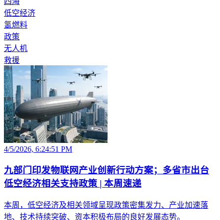
四海
低空经济
氢燃料
政策
无人机
救援
4/5/2026, 6:24:51 PM
九部门印发物联网产业创新行动方案；多省市出台
低空经济相关支持政策 | 本周速递
本周，低空经济及相关领域呈现政策密集发力、产业加速落
地、技术持续突破、资本积极布局的良好发展态势。