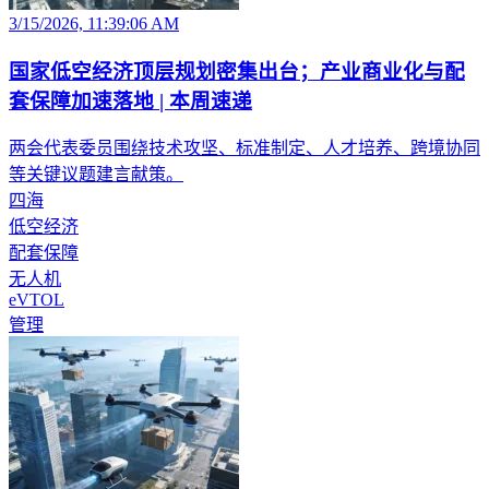
3/15/2026, 11:39:06 AM
国家低空经济顶层规划密集出台；产业商业化与配
套保障加速落地 | 本周速递
两会代表委员围绕技术攻坚、标准制定、人才培养、跨境协同
等关键议题建言献策。
四海
低空经济
配套保障
无人机
eVTOL
管理