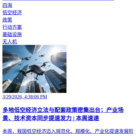
四海
低空经济
政策
行动方案
基础设施
无人机
3/29/2026, 4:38:06 PM
多地低空经济立法与配套政策密集出台；产业场
景、技术资本同步提速发力 | 本周速递
本周，我国低空经济迈入规范化、规模化、产业化提速发展阶