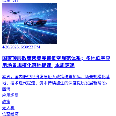
低空飞行
4/26/2026, 6:30:23 PM
国家顶层政策密集完善低空规范体系；多地低空应
用场景规模化落地提速 | 本周速递
本周，国内低空经济发展迈入政策统筹加码、场景规模化落
地、技术迭代提速、资本持续加注的深度提质发展新阶段。
四海
应用场景
政策
无人机
低空经济