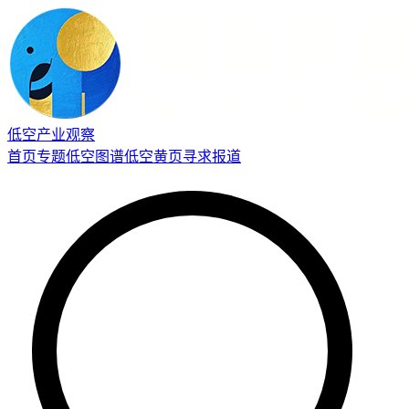
低空产业观察
首页
专题
低空图谱
低空黄页
寻求报道