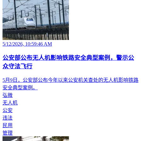
5/12/2026, 10:59:46 AM
公安部公布无人机影响铁路安全典型案例，警示公
众守法飞行
5月9日，公安部公布今年以来公安机关查处的无人机影响铁路
安全典型案例。
弘微
无人机
公安
违法
民用
管理