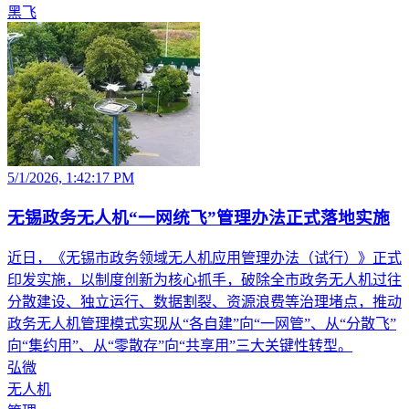
黑飞
5/1/2026, 1:42:17 PM
无锡政务无人机“一网统飞”管理办法正式落地实施
近日，《无锡市政务领域无人机应用管理办法（试行）》正式
印发实施，以制度创新为核心抓手，破除全市政务无人机过往
分散建设、独立运行、数据割裂、资源浪费等治理堵点，推动
政务无人机管理模式实现从“各自建”向“一网管”、从“分散飞”
向“集约用”、从“零散存”向“共享用”三大关键性转型。
弘微
无人机