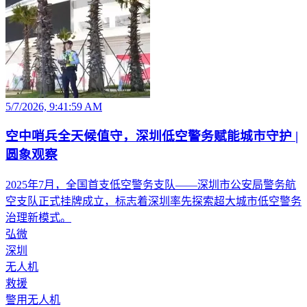
5/7/2026, 9:41:59 AM
空中哨兵全天候值守，深圳低空警务赋能城市守护 |
圆象观察
2025年7月，全国首支低空警务支队——深圳市公安局警务航
空支队正式挂牌成立，标志着深圳率先探索超大城市低空警务
治理新模式。
弘微
深圳
无人机
救援
警用无人机