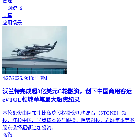
管理
一网统飞
共享
应用场景
4/27/2026, 9:13:41 PM
沃兰特完成超3亿美元C轮融资，创下中国商用客运
eVTOL领域单笔最大融资纪录
本轮融资由阿布扎比私募股权投资机构磊石（STONE）领
投，红杉中国、孚腾资本参与跟投，明势创投、君联资本等老
股东选择超额追加投资。
弘微