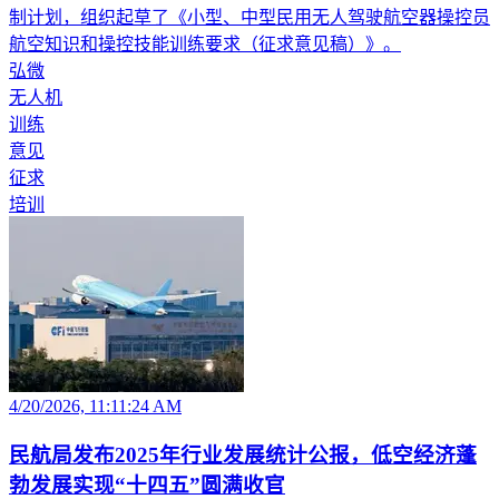
制计划，组织起草了《小型、中型民用无人驾驶航空器操控员
航空知识和操控技能训练要求（征求意见稿）》。
弘微
无人机
训练
意见
征求
培训
4/20/2026, 11:11:24 AM
民航局发布2025年行业发展统计公报，低空经济蓬
勃发展实现“十四五”圆满收官