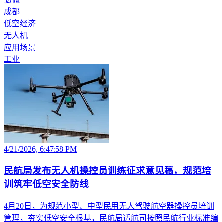
成都
低空经济
无人机
应用场景
工业
4/21/2026, 6:47:58 PM
民航局发布无人机操控员训练征求意见稿，规范培
训筑牢低空安全防线
4月20日，为规范小型、中型民用无人驾驶航空器操控员培训
管理，夯实低空安全根基，民航局适航司按照民航行业标准编