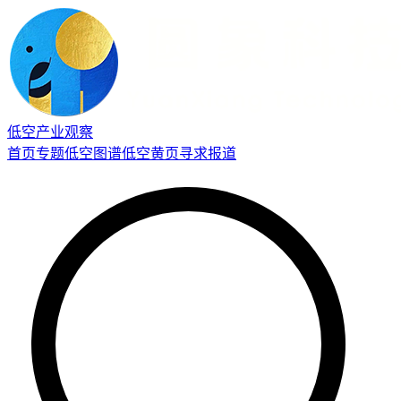
低空产业观察
首页
专题
低空图谱
低空黄页
寻求报道