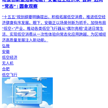
“常态” | 圆象观察
“十五五”规划纲要明确提出，积极拓展低空消费，推进低空经
济健康有序发展。眼下，安徽正以场景创新为抓手，加快布局
“低空+”产业，推动各类低空飞行器从“偶尔亮相”走进日常生
活，实现低空消费从一次性体验向常态化应用跨越，为区域经
济高质量发展注入新动能。
弘微
安徽
低空经济
无人机
合肥
低空飞行