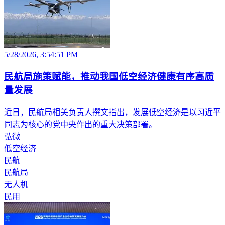
5/28/2026, 3:54:51 PM
民航局施策赋能，推动我国低空经济健康有序高质
量发展
近日，民航局相关负责人撰文指出，发展低空经济是以习近平
同志为核心的党中央作出的重大决策部署。
弘微
低空经济
民航
民航局
无人机
民用