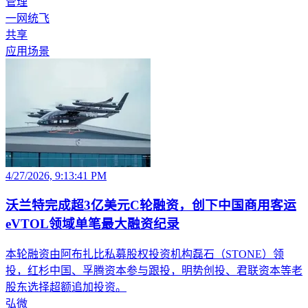
管理
一网统飞
共享
应用场景
4/27/2026, 9:13:41 PM
沃兰特完成超3亿美元C轮融资，创下中国商用客运
eVTOL领域单笔最大融资纪录
本轮融资由阿布扎比私募股权投资机构磊石（STONE）领
投，红杉中国、孚腾资本参与跟投，明势创投、君联资本等老
股东选择超额追加投资。
弘微