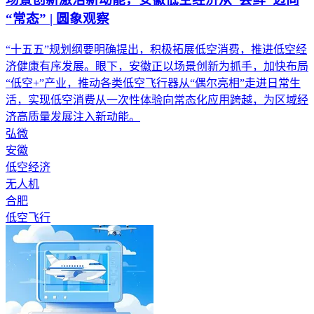
“常态” | 圆象观察
“十五五”规划纲要明确提出，积极拓展低空消费，推进低空经
济健康有序发展。眼下，安徽正以场景创新为抓手，加快布局
“低空+”产业，推动各类低空飞行器从“偶尔亮相”走进日常生
活，实现低空消费从一次性体验向常态化应用跨越，为区域经
济高质量发展注入新动能。
弘微
安徽
低空经济
无人机
合肥
低空飞行