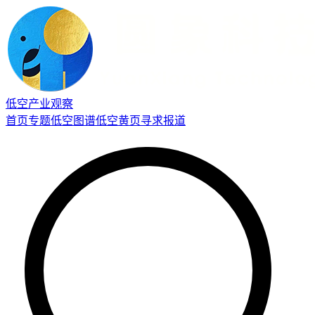
低空产业观察
首页
专题
低空图谱
低空黄页
寻求报道