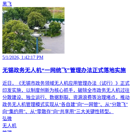
黑飞
5/1/2026, 1:42:17 PM
无锡政务无人机“一网统飞”管理办法正式落地实施
近日，《无锡市政务领域无人机应用管理办法（试行）》正式
印发实施，以制度创新为核心抓手，破除全市政务无人机过往
分散建设、独立运行、数据割裂、资源浪费等治理堵点，推动
政务无人机管理模式实现从“各自建”向“一网管”、从“分散飞”
向“集约用”、从“零散存”向“共享用”三大关键性转型。
弘微
无人机