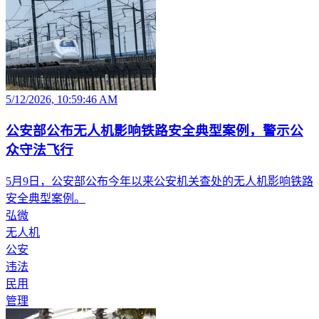
5/12/2026, 10:59:46 AM
公安部公布无人机影响铁路安全典型案例，警示公
众守法飞行
5月9日，公安部公布今年以来公安机关查处的无人机影响铁路
安全典型案例。
弘微
无人机
公安
违法
民用
管理