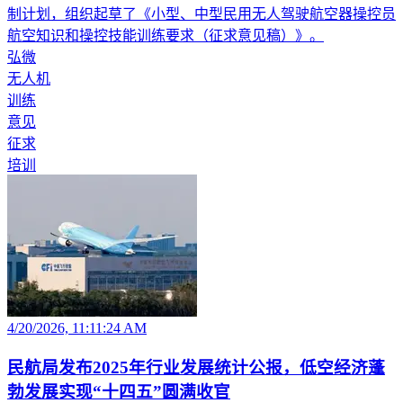
制计划，组织起草了《小型、中型民用无人驾驶航空器操控员
航空知识和操控技能训练要求（征求意见稿）》。
弘微
无人机
训练
意见
征求
培训
4/20/2026, 11:11:24 AM
民航局发布2025年行业发展统计公报，低空经济蓬
勃发展实现“十四五”圆满收官