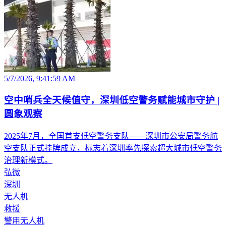
5/7/2026, 9:41:59 AM
空中哨兵全天候值守，深圳低空警务赋能城市守护 |
圆象观察
2025年7月，全国首支低空警务支队——深圳市公安局警务航
空支队正式挂牌成立，标志着深圳率先探索超大城市低空警务
治理新模式。
弘微
深圳
无人机
救援
警用无人机