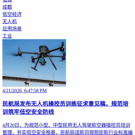
成都
低空经济
无人机
应用场景
工业
4/21/2026, 6:47:58 PM
民航局发布无人机操控员训练征求意见稿，规范培
训筑牢低空安全防线
4月20日，为规范小型、中型民用无人驾驶航空器操控员培训
管理，夯实低空安全根基，民航局适航司按照民航行业标准编