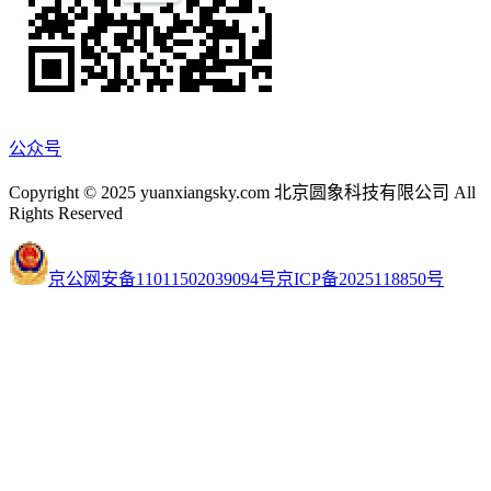
公众号
Copyright © 2025 yuanxiangsky.com 北京圆象科技有限公司 All
Rights Reserved
京公网安备11011502039094号
京ICP备2025118850号