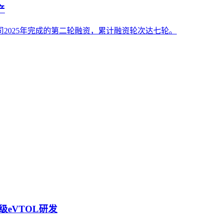
产
2025年完成的第二轮融资，累计融资轮次达七轮。
eVTOL研发