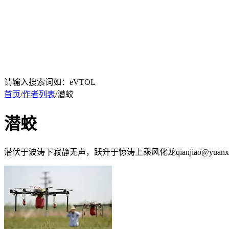
请输入搜索词如：eVTOL
首页
/
作者列表
/
潜蛟
潜蛟
潜伏于波涛下寂静无声，跃升于惊涛上乘风化龙qianjiao@yuanxian