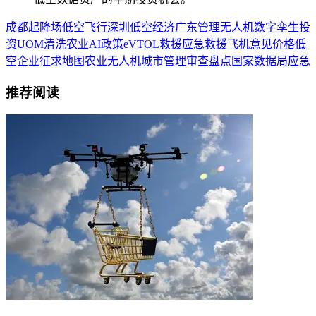
成都
起降场
低空飞行
深圳
低空经济
广东
管理
无人机
数字孪生
投
资
UOM
清洗
农业
AI
政策
eVTOL
救援
应急救援
飞机
意见
价格
低
空企业
征求
地图
农业无人机
城市管理
审查
盘点
国家数据局
应急
推荐阅读