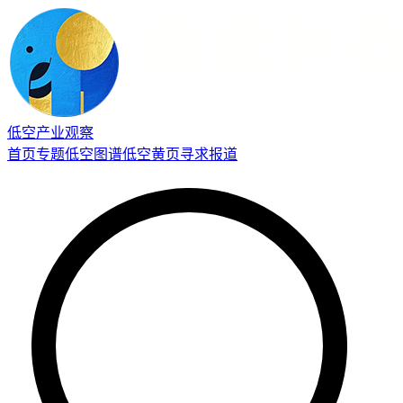
低空产业观察
首页
专题
低空图谱
低空黄页
寻求报道