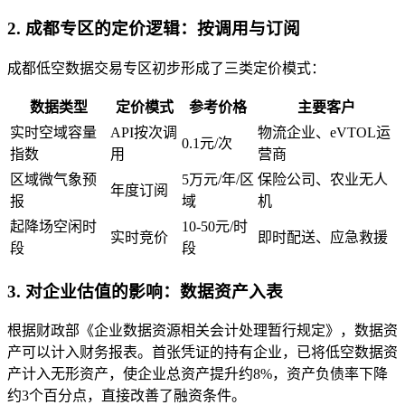
2. 成都专区的定价逻辑：按调用与订阅
成都低空数据交易专区初步形成了三类定价模式：
数据类型
定价模式
参考价格
主要客户
实时空域容量
API按次调
物流企业、eVTOL运
0.1元/次
指数
用
营商
区域微气象预
5万元/年/区
保险公司、农业无人
年度订阅
报
域
机
起降场空闲时
10-50元/时
实时竞价
即时配送、应急救援
段
段
3. 对企业估值的影响：数据资产入表
根据财政部《企业数据资源相关会计处理暂行规定》，数据资
产可以计入财务报表。首张凭证的持有企业，已将低空数据资
产计入无形资产，使企业总资产提升约8%，资产负债率下降
约3个百分点，直接改善了融资条件。