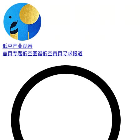
低空产业观察
首页
专题
低空图谱
低空黄页
寻求报道