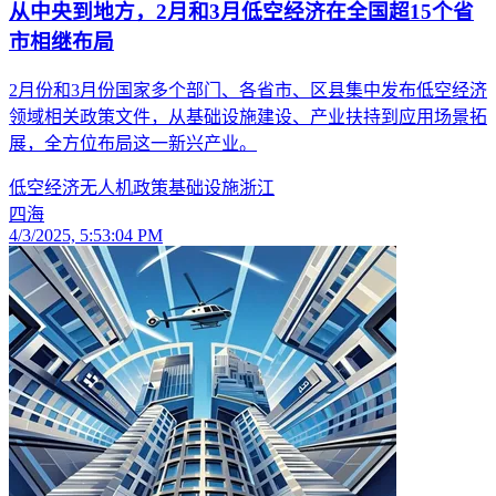
从中央到地方，2月和3月低空经济在全国超15个省
市相继布局
2月份和3月份国家多个部门、各省市、区县集中发布低空经济
领域相关政策文件，从基础设施建设、产业扶持到应用场景拓
展，全方位布局这一新兴产业。
低空经济
无人机
政策
基础设施
浙江
四海
4/3/2025, 5:53:04 PM