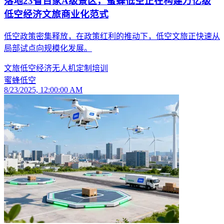
落地23省百家A级景区，蜜蜂低空正在构建万亿级
低空经济文旅商业化范式
低空政策密集释放，在政策红利的推动下，低空文旅正快速从
局部试点向规模化发展。
文旅
低空经济
无人机
定制
培训
蜜蜂低空
8/23/2025, 12:00:00 AM